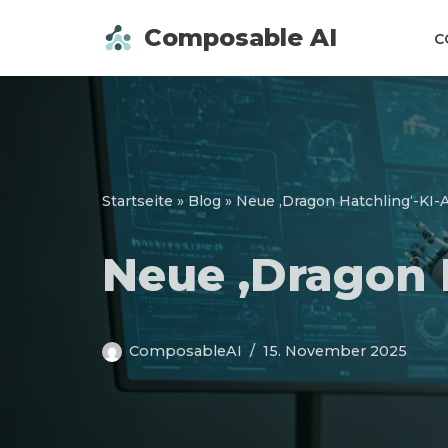
Composable AI
C
Zum
Inhalt
springen
Startseite
»
Blog
»
Neue ‚Dragon Hatchling‘-KI-A
Neue ‚Dragon 
ComposableAI
15. November 2025