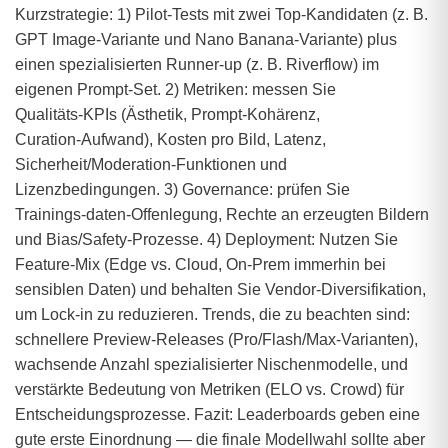
Kurzstrategie: 1) Pilot‑Tests mit zwei Top‑Kandidaten (z. B.
GPT Image‑Variante und Nano Banana‑Variante) plus
einen spezialisierten Runner‑up (z. B. Riverflow) im
eigenen Prompt‑Set. 2) Metriken: messen Sie
Qualitäts‑KPIs (Ästhetik, Prompt‑Kohärenz,
Curation‑Aufwand), Kosten pro Bild, Latenz,
Sicherheit/Moderation‑Funktionen und
Lizenzbedingungen. 3) Governance: prüfen Sie
Trainings‑daten‑Offenlegung, Rechte an erzeugten Bildern
und Bias/Safety‑Prozesse. 4) Deployment: Nutzen Sie
Feature‑Mix (Edge vs. Cloud, On‑Prem immerhin bei
sensiblen Daten) und behalten Sie Vendor‑Diversifikation,
um Lock‑in zu reduzieren. Trends, die zu beachten sind:
schnellere Preview‑Releases (Pro/Flash/Max‑Varianten),
wachsende Anzahl spezialisierter Nischenmodelle, und
verstärkte Bedeutung von Metriken (ELO vs. Crowd) für
Entscheidungsprozesse. Fazit: Leaderboards geben eine
gute erste Einordnung — die finale Modellwahl sollte aber