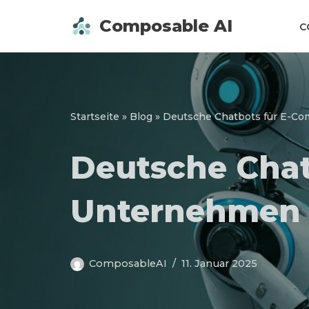
Composable AI
C
Zum
Inhalt
springen
Startseite
»
Blog
»
Deutsche Chatbots für E-C
Deutsche Cha
Unternehmen
ComposableAI
11. Januar 2025