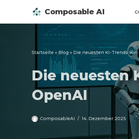
Composable AI
C
Zum
Inhalt
springen
Startseite
»
Blog
»
Die neuesten KI-Trends von
Die neuesten 
OpenAI
ComposableAI
14. Dezember 2025