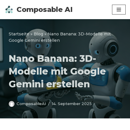
Composable AI
Zum
Inhalt
springen
Startseite
»
Blog
»
Nano Banana: 3D-Modelle mit
Google Gemini erstellen
Nano Banana: 3D-
Modelle mit Google
Gemini erstellen
ComposableAI
14. September 2025