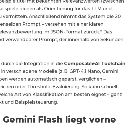
Beispieltitel mit bekannten Relevanzwerten (zwischen
Beispiele dienen als Orientierung für das LLM und
u vermitteln. Anschließend nimmt das System die 20
 denselben Prompt – versehen mit einer klaren
e Relevanzbewertung im JSON-Format zurück.“ Das
fend verwendbarer Prompt, der innerhalb von Sekunden
durch die Integration in die
ComposableAI Toolchain
:
 in verschiedene Modelle (z. B. GPT-4.1 Nano, Gemini
ben werden automatisch geparst, verglichen –
leichen oder Threshold-Evaluierung. So kann schnell
elche Art von Klassifikation am besten eignet – ganz
xt und Beispielsteuerung.
 Gemini Flash liegt vorne