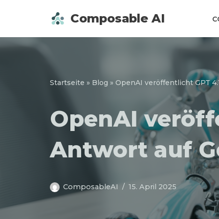
Composable AI
C
Zum
Inhalt
springen
Startseite
»
Blog
»
OpenAI veröffentlicht GPT 4.
OpenAI veröffe
Antwort auf G
ComposableAI
15. April 2025