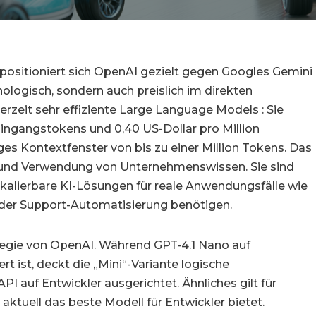
positioniert sich OpenAI gezielt gegen Googles Gemini
hnologisch, sondern auch preislich im direkten
zeit sehr effiziente Large Language Models : Sie
 Eingangstokens und 0,40 US-Dollar pro Million
es Kontextfenster von bis zu einer Million Tokens. Das
n und Verwendung von Unternehmenswissen. Sie sind
skalierbare KI-Lösungen für reale Anwendungsfälle wie
oder Support-Automatisierung benötigen.
rategie von OpenAI. Während GPT-4.1 Nano auf
t ist, deckt die „Mini“-Variante logische
I auf Entwickler ausgerichtet. Ähnliches gilt für
aktuell das beste Modell für Entwickler bietet.